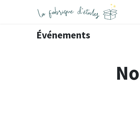
Se rendre au contenu
Événements
No