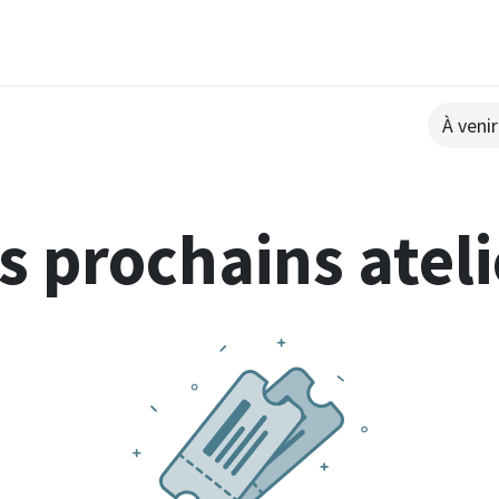
Boutique
Les coffrets
Blog
Ateliers
Co
À veni
s prochains ateli