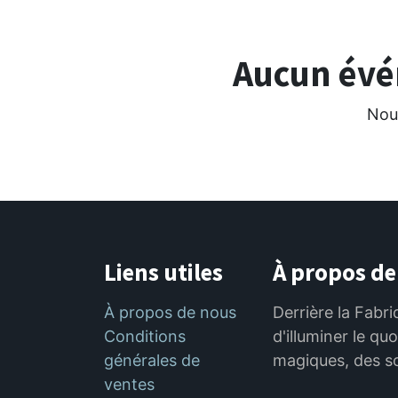
Aucun évén
Nous
Liens utiles
À propos de
À propos de nous
Derrière la Fabri
Conditions
d'illuminer le qu
générales de
magiques, des s
ventes