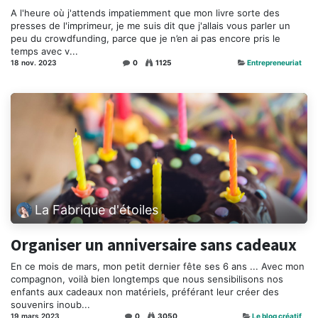
A l'heure où j'attends impatiemment que mon livre sorte des
presses de l'imprimeur, je me suis dit que j'allais vous parler un
peu du crowdfunding, parce que je n’en ai pas encore pris le
temps avec v...
18 nov. 2023
0
1125
Entrepreneuriat
La Fabrique d'étoiles
Organiser un anniversaire sans cadeaux
En ce mois de mars, mon petit dernier fête ses 6 ans ... Avec mon
compagnon, voilà bien longtemps que nous sensibilisons nos
enfants aux cadeaux non matériels, préférant leur créer des
souvenirs inoub...
19 mars 2023
0
3050
Le blog créatif