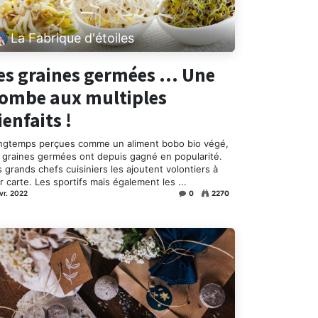
La Fabrique d'étoiles
es graines germées … Une
ombe aux multiples
ienfaits !
ngtemps perçues comme un aliment bobo bio végé,
s graines germées ont depuis gagné en popularité.
 grands chefs cuisiniers les ajoutent volontiers à
r carte. Les sportifs mais également les ...
évr. 2022
0
2270