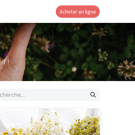
Acheter en ligne
ntact
lf !