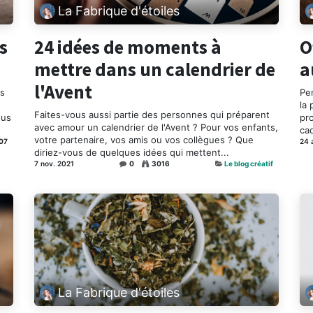
La Fabrique d'étoiles
s
24 idées de moments à
O
mettre dans un calendrier de
a
l'Avent
es
Pen
la 
Faites-vous aussi partie des personnes qui préparent
ous
pr
avec amour un calendrier de l'Avent ? Pour vos enfants,
ca
votre partenaire, vos amis ou vos collègues ? Que
07
24 
diriez-vous de quelques idées qui mettent...
7 nov. 2021
0
3016
Le blog créatif
La Fabrique d'étoiles