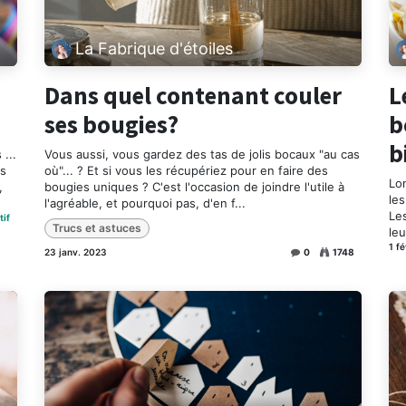
La Fabrique d'étoiles
Dans quel contenant couler
L
ses bougies?
b
b
...
Vous aussi, vous gardez des tas de jolis bocaux "au cas
us
où"... ? Et si vous les récupériez pour en faire des
Lo
,
bougies uniques ? C'est l'occasion de joindre l'utile à
le
l'agréable, et pourquoi pas, d'en f...
Les
tif
Trucs et astuces
leu
1 f
23 janv. 2023
0
1748