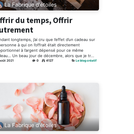
La Fabrique d'étoiles
ffrir du temps, Offrir
utrement
dant longtemps, j’ai cru que l’effet d’un cadeau sur
personne à qui on l’offrait était directement
oportionnel à l’argent dépensé pour ce même
deau… Un beau jour de décembre, alors que je tr...
août 2021
0
4127
Le blog créatif
La Fabrique d'étoiles