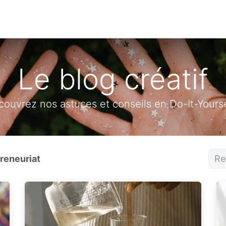
Boutique
Les coffrets
Blog
Ateliers
Co
Le blog créatif
ouvrez nos astuces et conseils en Do-It-Yourse
reneuriat