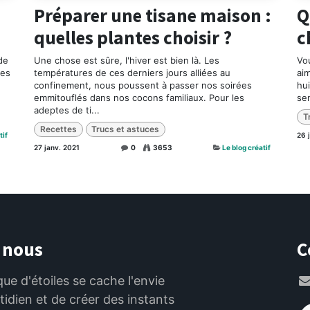
Préparer une tisane maison :
Q
quelles plantes choisir ?
c
de
Une chose est sûre, l'hiver est bien là. Les
Vo
mes
températures de ces derniers jours alliées au
ai
confinement, nous poussent à passer nos soirées
hu
emmitouflés dans nos cocons familiaux. Pour les
sen
adeptes de ti...
T
Recettes
Trucs et astuces
tif
26 
27 janv. 2021
0
3653
Le blog créatif
 nous
C
que d'étoiles se cache l'envie
otidien et de créer des instants