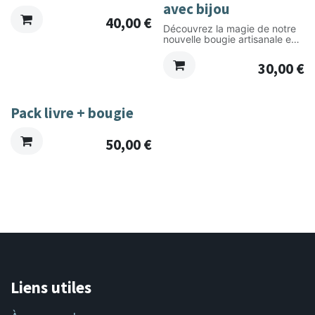
avec bijou
40,00
€
Découvrez la magie de notre
nouvelle bougie artisanale en
cire de soja, renfermant un
précieux pendentif en
30,00
€
porcelaine dorée à l’or fin.
Plongez dans une expérience
unique qui allie la chaleur de la
lumière, le parfum apaisant de
Pack livre + bougie
la bougie, et la poésie du
pendentif qui y est caché.
50,00
€
Liens utiles