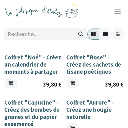
Se rendre au contenu
Coffret "Noé" - Créez
Coffret "Rose" -
un calendrier de
Créez des sachets de
moments à partager
tisane poétiques
39,80
€
39,80
€
Coffret "Capucine" -
Coffret "Aurore" -
Créez des bombes de
Créez une bougie
graines et du papier
naturelle
ensemencé