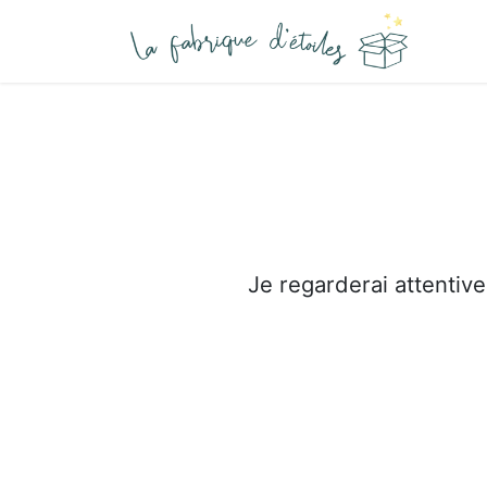
Se rendre au contenu
Je regarderai attentive