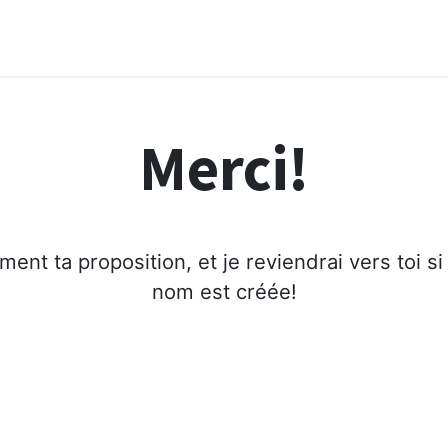
Boutique
Les coffrets
Blog
Ateliers
Co
Merci!
ment ta proposition, et je reviendrai vers toi s
nom est créée!