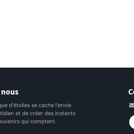
 nous
C
que d'étoiles se cache l'envie
otidien et de créer des instants
ouvenirs qui comptent.