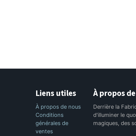
Liens utiles
À propos de
À propos de nous
Derrière la Fabri
Conditions
d'illuminer le qu
générales de
magiques, des s
ventes