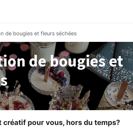
Boutique
Les coffrets
Blog
Ateliers
Co
ion de bougies et fleurs séchées
ation de bougies et
es
 créatif pour vous, hors du temps?