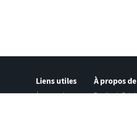
Liens utiles
À propos de
À propos de nous
Derrière la Fabri
Conditions
d'illuminer le qu
générales de
magiques, des s
ventes