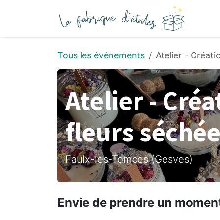
Se rendre au contenu
Tous les événements
Atelier - Créat
Atelier - Cré
fleurs séché
Faulx-les-Tombes (Gesves)
Envie de prendre un moment