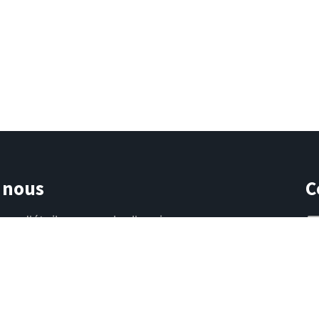
 nous
C
que d'étoiles se cache l'envie
otidien et de créer des instants
ouvenirs qui comptent.