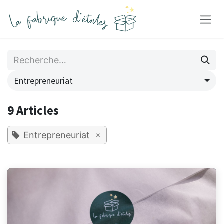
Se rendre au contenu
Entrepreneuriat
9 Articles
×
Entrepreneuriat